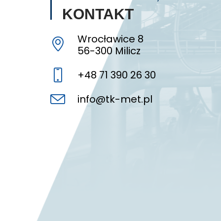
KONTAKT
Wrocławice 8
56-300 Milicz
+48 71 390 26 30
info@tk-met.pl